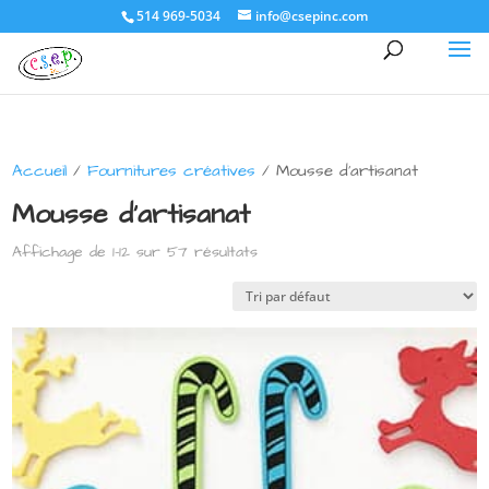
514 969-5034
info@csepinc.com
Accueil
/
Fournitures créatives
/ Mousse d'artisanat
Mousse d'artisanat
Affichage de 1–12 sur 57 résultats