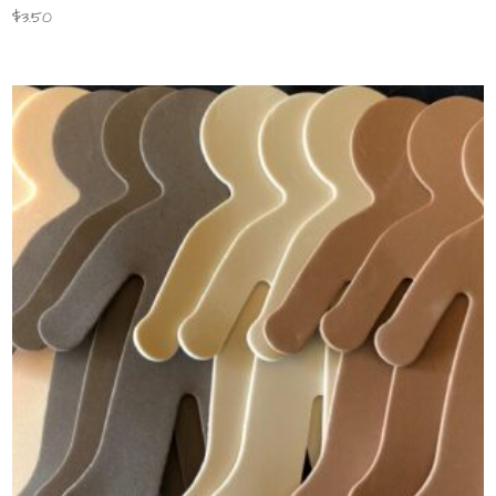
$
3.50