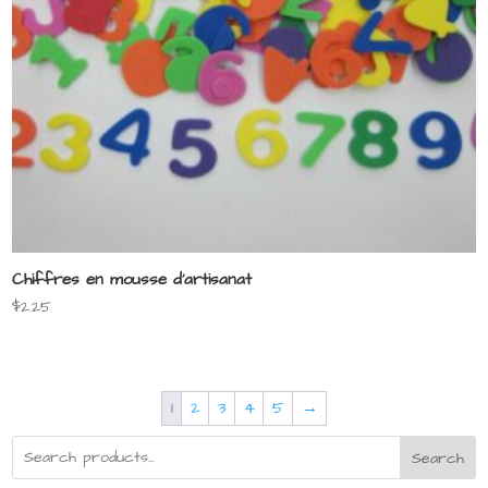
Chiffres en mousse d’artisanat
$
2.25
1
2
3
4
5
→
Search