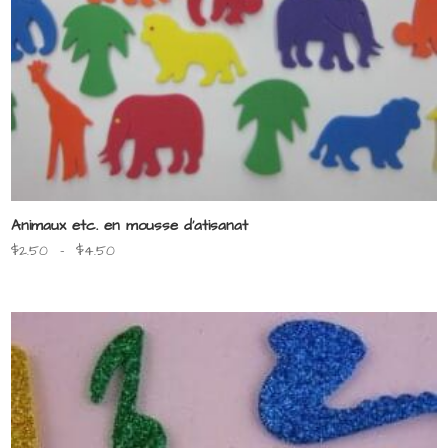
Animaux etc. en mousse d’atisanat
Plage
$
2.50
–
$
4.50
de
prix :
$2.50
à
$4.50