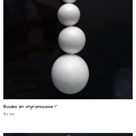
Boules en styromousse 1″
$
5.99