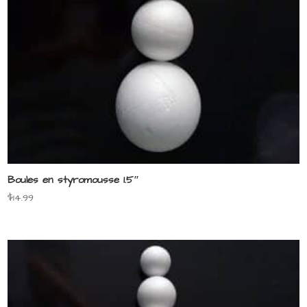
Boules en styromousse 1.5″
$
14.99