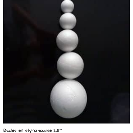
Boules en styromousse 2.5″