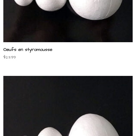
Oeufs en styromousse
$
23.99