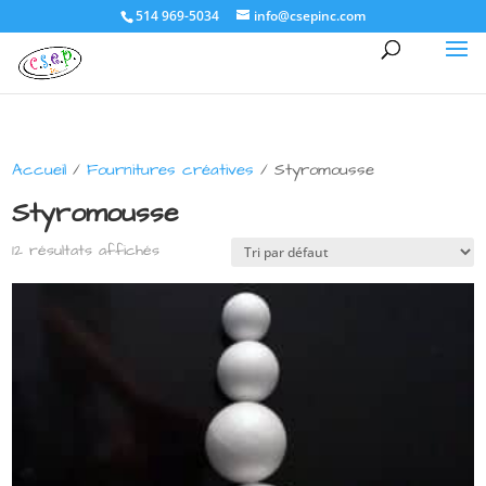
514 969-5034
info@csepinc.com
Accueil
/
Fournitures créatives
/ Styromousse
Styromousse
12 résultats affichés