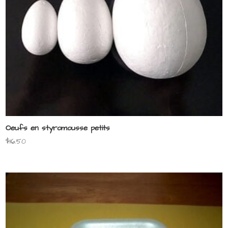
Oeufs en styromousse petits
$
16.50