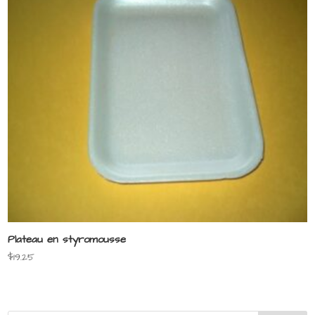
Plateau en styromousse
$
19.25