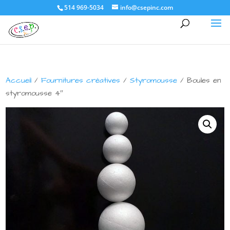
514 969-5034
info@csepinc.com
Accueil
/
Fournitures créatives
/
Styromousse
/ Boules en
styromousse 4″