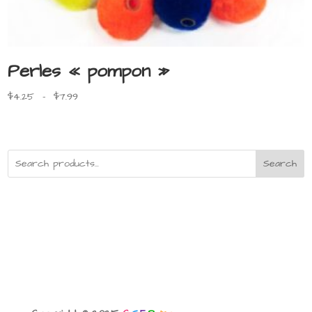
Perles « pompon »
Plage
$
4.25
–
$
7.99
de
prix :
$4.25
à
Search
$7.99