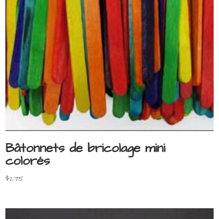
Bâtonnets de bricolage mini
colorés
$
2.75