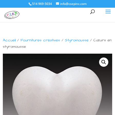
514 969-5034
info@csepinc.com
Accueil
/
Fournitures créatives
/
Styromousse
/ Cœurs en
styromousse