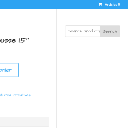
Articles 0
Search
usse 1.5″
anier
itures créatives