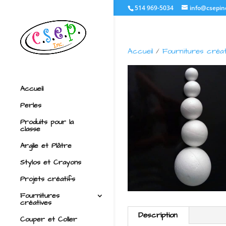
514 969-5034
info@csepin
Accueil
/
Fournitures créat
Accueil
Perles
Produits pour la
classe
Argile et Plâtre
Stylos et Crayons
Projets créatifs
Fournitures
créatives
Description
Couper et Coller