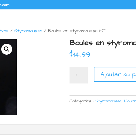
c.com
ives
/
Styromousse
/ Boules en styromousse 1.5″
Boules en styromo
$
14.99
quantité
Ajouter au p
de
Boules
en
styromousse
Catégories :
Styromousse
,
Fourn
1.5"