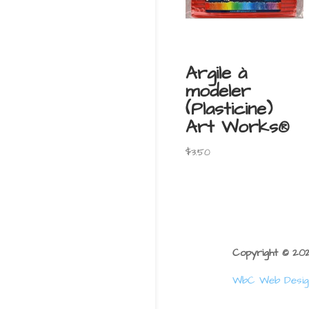
Argile à
modeler
(Plasticine)
Art Works®
$
3.50
Copyright © 2
WbC Web Desig