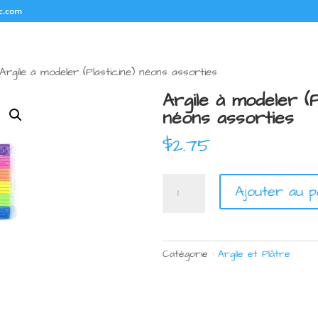
c.com
Argile à modeler (Plasticine) néons assorties
Argile à modeler (P
néons assorties
$
2.75
quantité
Ajouter au p
de
Argile
à
modeler
Catégorie :
Argile et Plâtre
(Plasticine)
néons
assorties