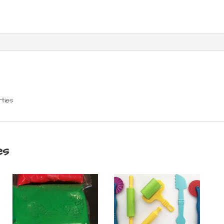
ties
es