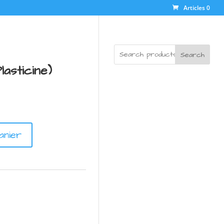
Articles 0
Search
lasticine)
anier