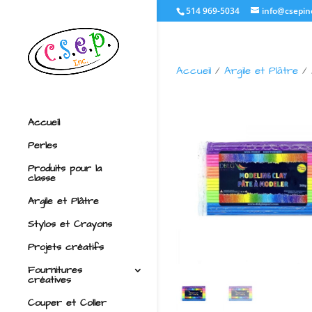
514 969-5034
info@csepin
Accueil
/
Argile et Plâtre
/ 
Accueil
Perles
Produits pour la
classe
Argile et Plâtre
Stylos et Crayons
Projets créatifs
Fournitures
créatives
Couper et Coller