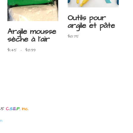
Outils pour
argile et pâte
Argile mousse
$
8.75
sèche à l’air
Plage
$
1.45
–
$
8.99
de
prix :
$1.45
à
$8.99
025
C
.
S
.
E
.
P
.
Inc.
n