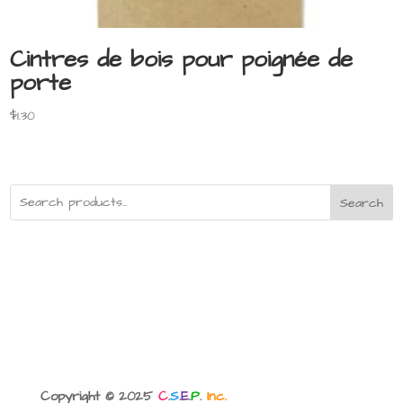
Cintres de bois pour poignée de
porte
$
1.30
Search
Copyright © 2025
C
.
S
.
E
.
P
.
Inc.