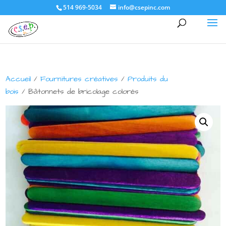
514 969-5034
info@csepinc.com
Accueil
/
Fournitures créatives
/
Produits du
bois
/ Bâtonnets de bricolage colorés