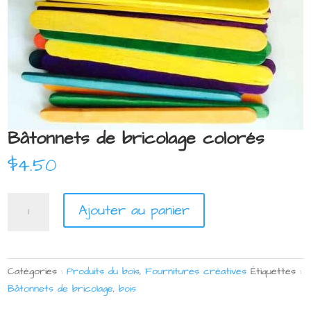
Bâtonnets de bricolage colorés
$
4.50
quantité
Ajouter au panier
de
Bâtonnets
de
bricolage
Catégories :
Produits du bois
,
Fournitures créatives
Étiquettes :
colorés
Bâtonnets de bricolage
,
bois