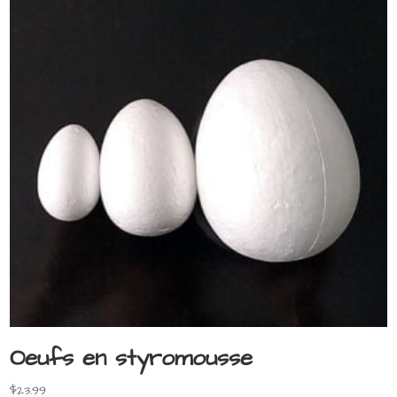
Oeufs en styromousse
$
23.99