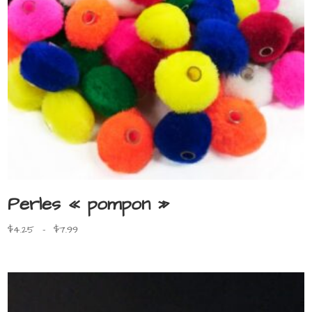
Perles « pompon »
Plage
$
4.25
–
$
7.99
de
prix :
$4.25
à
$7.99