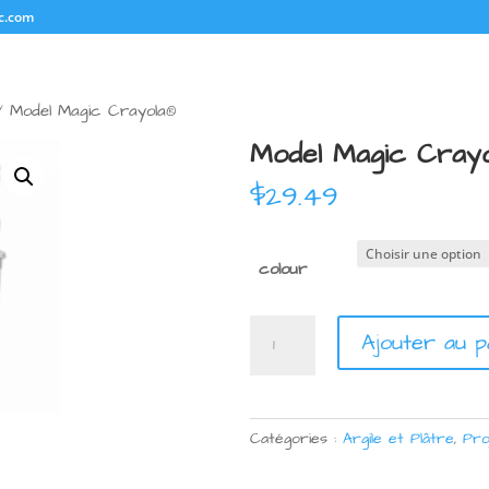
c.com
 Model Magic Crayola®
Model Magic Cray
$
29.49
colour
quantité
Ajouter au p
de
Model
Magic
Crayola®
Catégories :
Argile et Plâtre
,
Pro