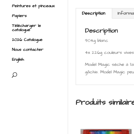
Peintures et pinceaux
Description
Informa
Papiers
Télécharger le
Description
catalogue
2026 Catalogue
904g blanc
Nous contacter
4x 226g couleurs vives 
English
Model Magic sèche à l’a
gâchis. Model Magic pe
Produits similair