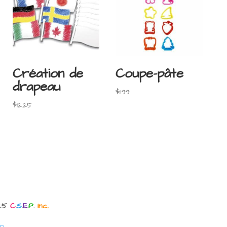
Création de
Coupe-pâte
drapeau
$
1.99
$
12.25
025
C
.
S
.
E
.
P
.
Inc.
n