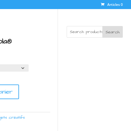
Articles 0
Search
ola®
anier
jets créatifs