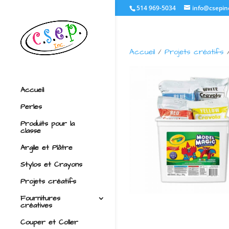
514 969-5034
info@csepin
Accueil
/
Projets créatifs
/
Accueil
Perles
Produits pour la
classe
Argile et Plâtre
Stylos et Crayons
Projets créatifs
Fournitures
créatives
Couper et Coller