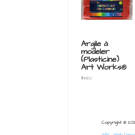
Argile à
modeler
(Plasticine)
Art Works®
$
3.50
Copyright © 2
WbC Web Desig