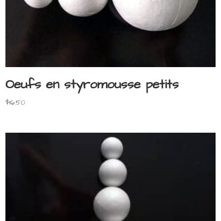
Oeufs en styromousse petits
$
16.50