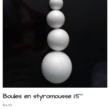
Boules en styromousse 1.5″
$
14.99