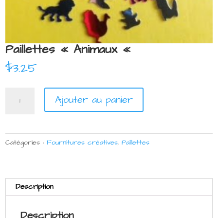
Paillettes « Animaux «
$
3.25
quantité
Ajouter au panier
de
Paillettes
"Animaux
"
Catégories :
Fournitures créatives
,
Paillettes
Description
Description