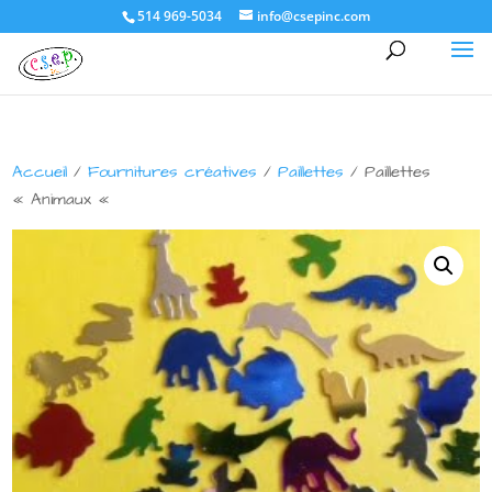
514 969-5034
info@csepinc.com
Accueil
/
Fournitures créatives
/
Paillettes
/ Paillettes
« Animaux «