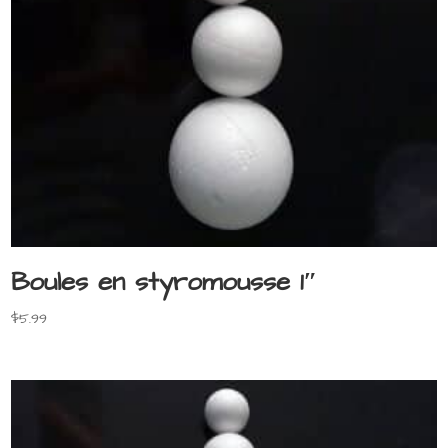
Boules en styromousse 1″
$
5.99