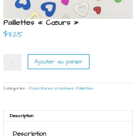
Paillettes « Cœurs »
$
3.25
quantité
Ajouter au panier
de
Paillettes
"Cœurs"
Catégories :
Fournitures créatives
,
Paillettes
Description
Description