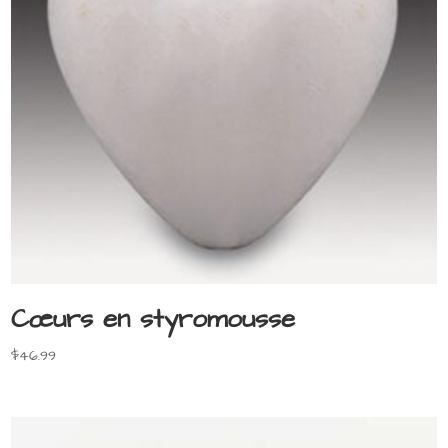
Cœurs en styromousse
$
46.99