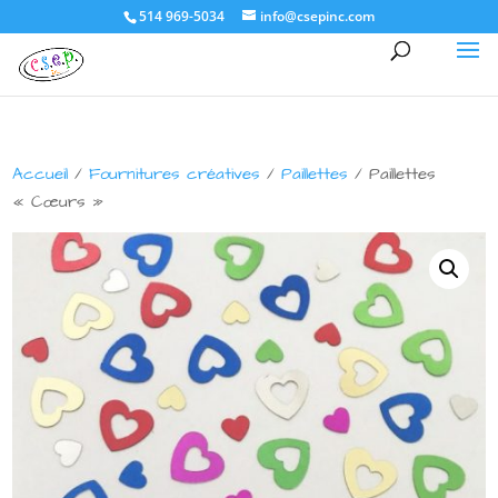
514 969-5034
info@csepinc.com
Accueil
/
Fournitures créatives
/
Paillettes
/ Paillettes
« Cœurs »