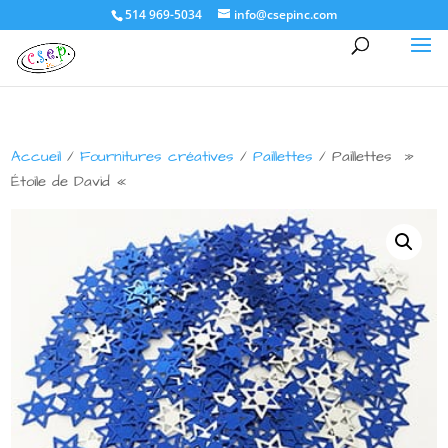
514 969-5034
info@csepinc.com
Accueil
/
Fournitures créatives
/
Paillettes
/ Paillettes »
Étoile de David «