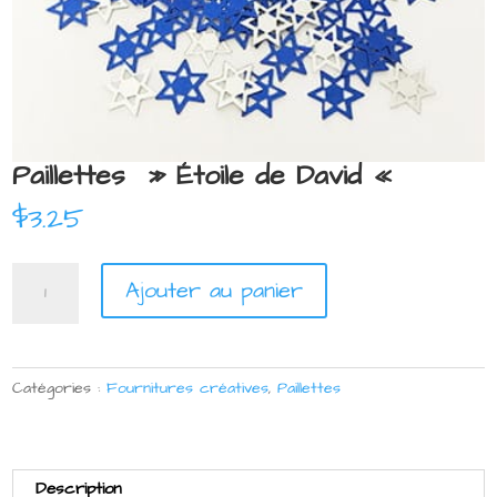
Paillettes » Étoile de David «
$
3.25
quantité
Ajouter au panier
de
Paillettes
"
Étoile
Catégories :
Fournitures créatives
,
Paillettes
de
David
"
Description