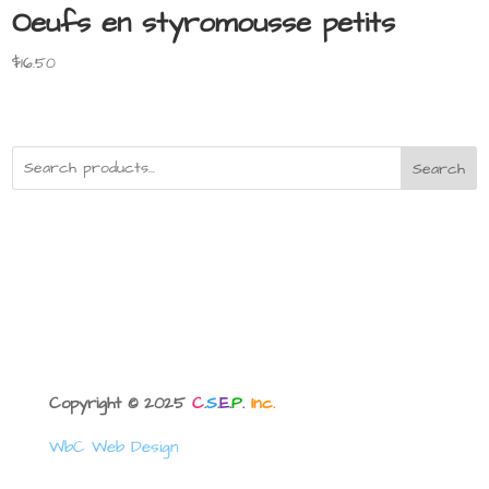
Oeufs en styromousse petits
$
16.50
Search
Copyright © 2025
C
.
S
.
E
.
P
.
Inc.
WbC Web Design