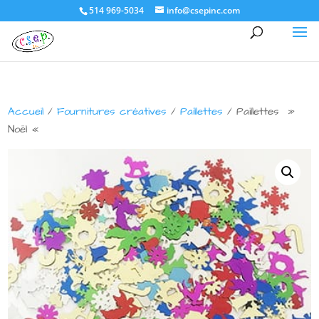
514 969-5034
info@csepinc.com
Accueil
/
Fournitures créatives
/
Paillettes
/ Paillettes »
Noël «