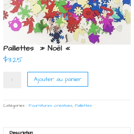
Paillettes » Noël «
$
3.25
quantité
Ajouter au panier
de
Paillettes
"
Noël
Catégories :
Fournitures créatives
,
Paillettes
"
Description