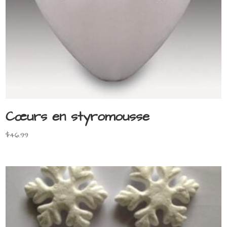
Cœurs en styromousse
$
46.99