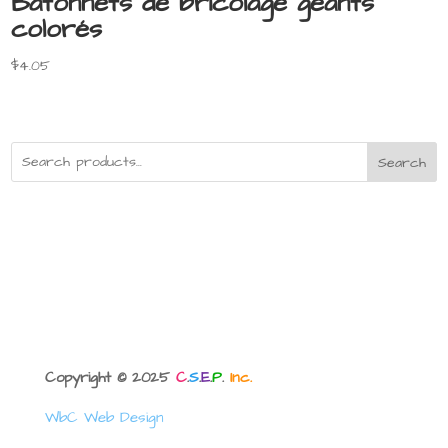
Bâtonnets de bricolage géants
colorés
$
4.05
Search
Copyright © 2025
C
.
S
.
E
.
P
.
Inc.
WbC Web Design