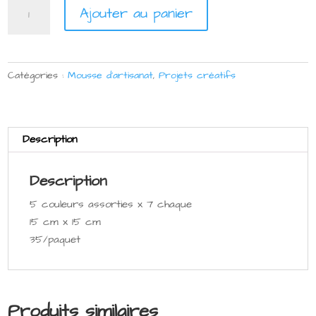
quantité
Ajouter au panier
de
Gros
Fleurs
en
Catégories :
Mousse d'artisanat
,
Projets créatifs
mousse
Description
Description
5 couleurs assorties x 7 chaque
15 cm x 15 cm
35/paquet
Produits similaires