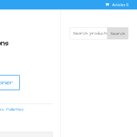
Articles 0
Search
ons
anier
es
,
Paillettes