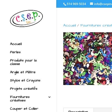
514 969-5034
info@csepin
Accueil
/
Fournitures créat
Accueil
Perles
Produits pour la
classe
Argile et Plâtre
Stylos et Crayons
Projets créatifs
Fournitures
créatives
Couper et Coller