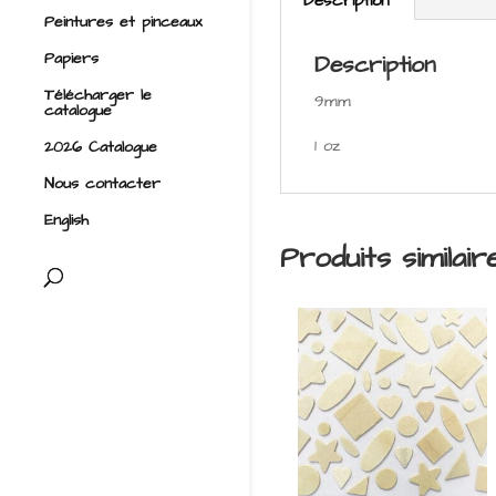
Description
Peintures et pinceaux
Papiers
Description
Télécharger le
9mm
catalogue
1 oz
2026 Catalogue
Nous contacter
English
Produits similair