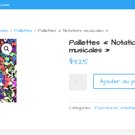
c.com
ives
/
Paillettes
/ Paillettes « Notations musicales »
Paillettes « Notati
musicales »
$
3.25
quantité
Ajouter au p
de
Paillettes
"Notations
musicales"
Catégories :
Fournitures créativ