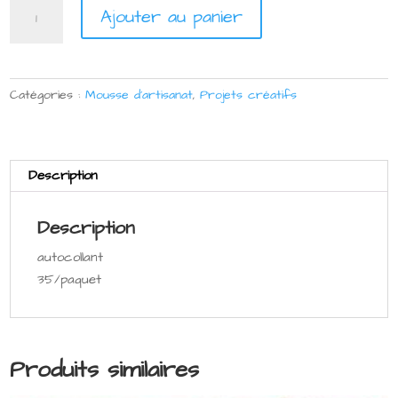
quantité
Ajouter au panier
de
Rosh
Hashana
formes
Catégories :
Mousse d'artisanat
,
Projets créatifs
de
mousse
Description
Description
autocollant
35/paquet
Produits similaires