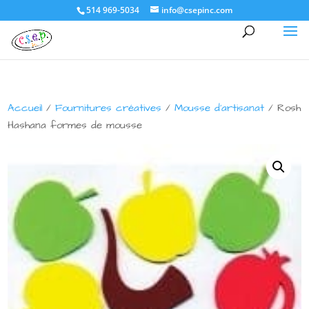
514 969-5034
info@csepinc.com
Accueil
/
Fournitures créatives
/
Mousse d'artisanat
/ Rosh
Hashana formes de mousse