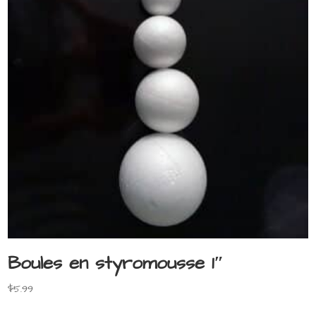
Boules en styromousse 1″
$
5.99