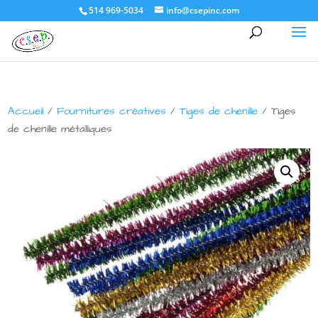
514 969-5034
info@csepinc.com
Accueil
/
Fournitures créatives
/
Tiges de chenille
/ Tiges
de chenille métalliques