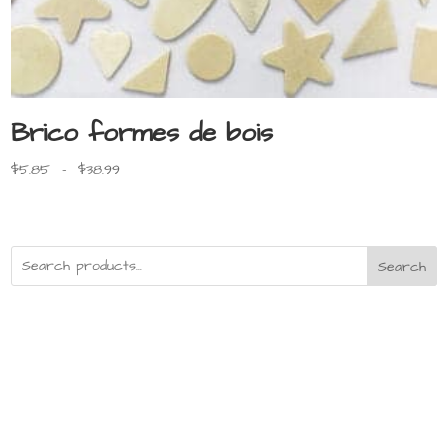
Brico formes de bois
Plage
$
5.85
–
$
38.99
de
prix :
$5.85
à
Search
$38.99