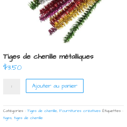
Tiges de chenille métalliques
$
3.50
quantité
Ajouter au panier
de
Tiges
de
chenille
Catégories :
Tiges de chenille
,
Fournitures créatives
Étiquettes :
métalliques
tiges
,
tiges de chenille